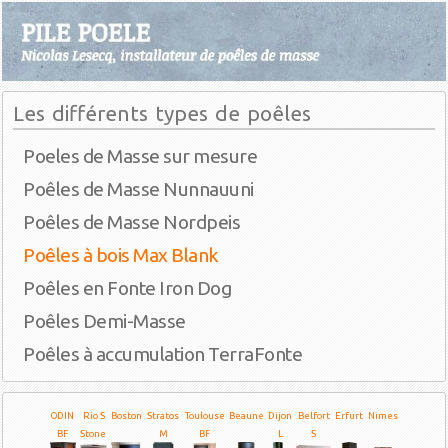
Les différents types de poêles
Poeles de Masse sur mesure
Poêles de Masse Nunnauuni
Poêles de Masse Nordpeis
Poêles à bois Max Blank
Poêles en Fonte Iron Dog
Poêles Demi-Masse
Poêles à accumulation TerraFonte
ODIN
Rio S
Boston
Stratos
Toulouse
Beaune
Dijon
Belfort
Erfurt
Nimes
BF
Stone
M
BF
L
S