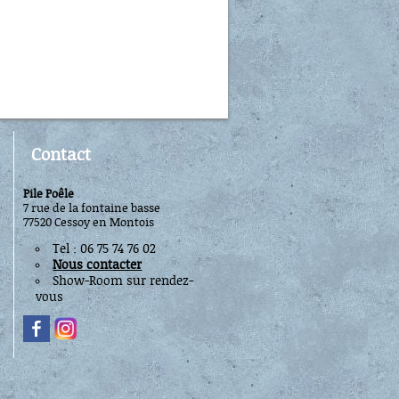
Contact
Pile Poêle
7 rue de la fontaine basse
77520 Cessoy en Montois
Tel : 06 75 74 76 02
Nous contacter
Show-Room sur rendez-
vous