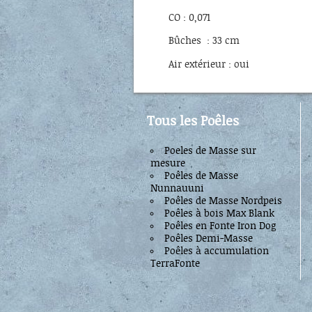
CO : 0,071
Bûches : 33 cm
Air extérieur : oui
Tous les Poêles
Poeles de Masse sur
mesure
Poêles de Masse
Nunnauuni
Poêles de Masse Nordpeis
Poêles à bois Max Blank
Poêles en Fonte Iron Dog
Poêles Demi-Masse
Poêles à accumulation
TerraFonte