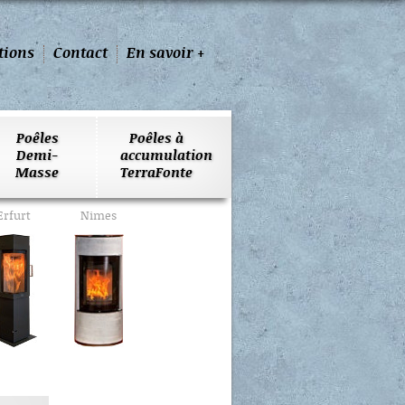
tions
Contact
En savoir +
Poêles
Poêles à
Demi-
accumulation
Masse
TerraFonte
Erfurt
Nimes