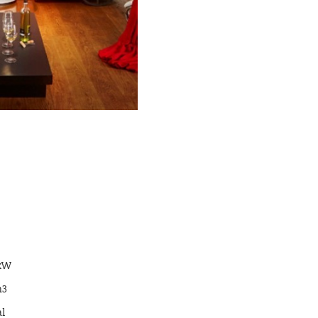
 kW
m3
al