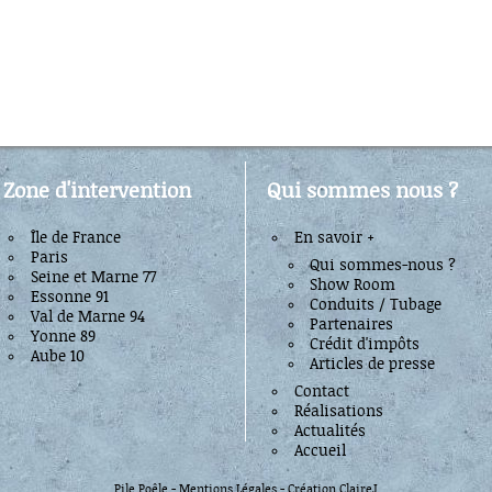
Zone d'intervention
Qui sommes nous ?
Île de France
En savoir +
Paris
Qui sommes-nous ?
Seine et Marne 77
Show Room
Essonne 91
Conduits / Tubage
Val de Marne 94
Partenaires
Yonne 89
Crédit d'impôts
Aube 10
Articles de presse
Contact
Réalisations
Actualités
Accueil
Pile Poêle -
Mentions Légales
- Création ClaireJ