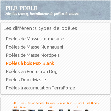
Les différents types de poêles
Poeles de Masse sur mesure
Poêles de Masse Nunnauuni
Poêles de Masse Nordpeis
Poêles à bois Max Blank
Poêles en Fonte Iron Dog
Poêles Demi-Masse
Poêles à accumulation TerraFonte
ODIN
Rio S
Boston
Stratos
Toulouse
Beaune
Dijon
Belfort
Erfurt
Nimes
BF
Stone
M
BF
L
S