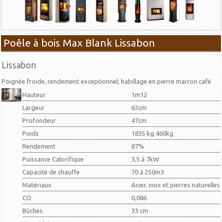
Poêle à bois Max Blank Lissabon
Lissabon
Poignée froide, rendement exceptionnel, habillage en pierre marron café
Hauteur
1m12
Largeur
62cm
Profondeur
47cm
Poids
1835 kg 460kg
Rendement
87%
Puissance Calorifique
3,5 à 7kW
Capacité de chauffe
70 à 250m3
Matériaux
Acier, inox et pierres naturelles
CO
0,086
Bûches
33 cm