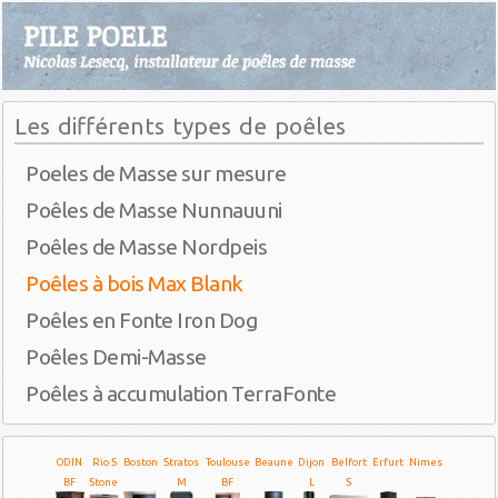
Les différents types de poêles
Poeles de Masse sur mesure
Poêles de Masse Nunnauuni
Poêles de Masse Nordpeis
Poêles à bois Max Blank
Poêles en Fonte Iron Dog
Poêles Demi-Masse
Poêles à accumulation TerraFonte
ODIN
Rio S
Boston
Stratos
Toulouse
Beaune
Dijon
Belfort
Erfurt
Nimes
BF
Stone
M
BF
L
S