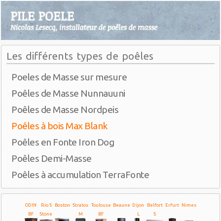
Les différents types de poêles
Poeles de Masse sur mesure
Poêles de Masse Nunnauuni
Poêles de Masse Nordpeis
Poêles à bois Max Blank
Poêles en Fonte Iron Dog
Poêles Demi-Masse
Poêles à accumulation TerraFonte
ODIN
Rio S
Boston
Stratos
Toulouse
Beaune
Dijon
Belfort
Erfurt
Nimes
BF
Stone
M
BF
L
S