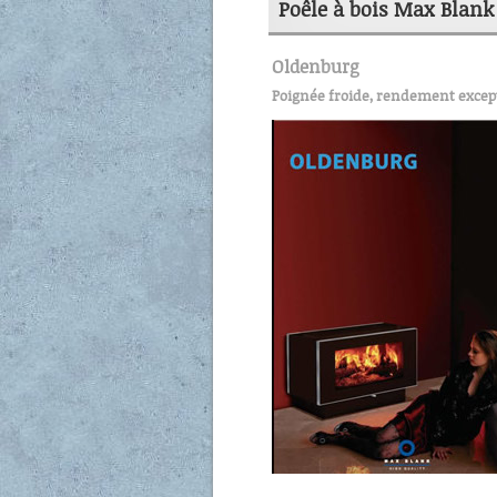
Poêle à bois Max Blank
Oldenburg
Poignée froide, rendement except