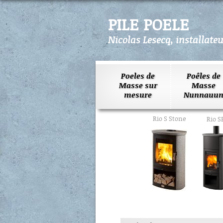
PILE POELE
Nicolas Lesecq, installate
Poeles de
Poêles de
Masse sur
Masse
mesure
Nunnauun
Rio S Stone
Rio S