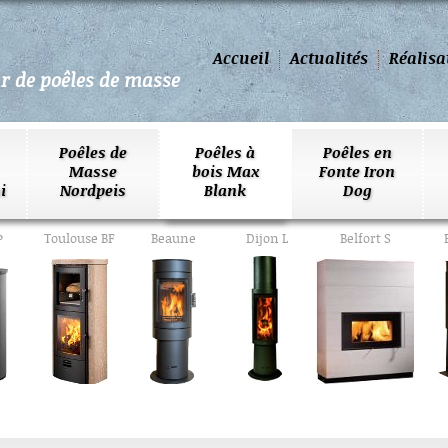
Accueil
Actualités
Réalisa
ur de poêles de masse
Poêles de
Poêles à
Poêles en
Masse
bois Max
Fonte Iron
i
Nordpeis
Blank
Dog
P
Toulouse BF
Beaune
Dijon L
Belfort S