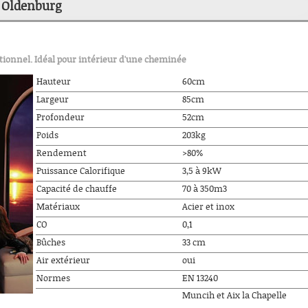
 Oldenburg
ionnel. Idéal pour intérieur d'une cheminée
Hauteur
60cm
Largeur
85cm
Profondeur
52cm
Poids
203kg
Rendement
>80%
Puissance Calorifique
3,5 à 9kW
Capacité de chauffe
70 à 350m3
Matériaux
Acier et inox
CO
0,1
Bûches
33 cm
Air extérieur
oui
Normes
EN 13240
Muncih et Aix la Chapelle