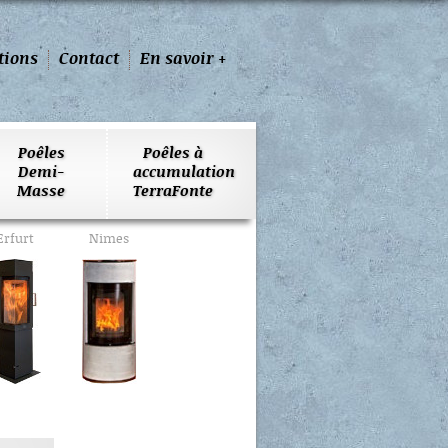
tions
Contact
En savoir +
Poêles
Poêles à
Demi-
accumulation
Masse
TerraFonte
Erfurt
Nimes