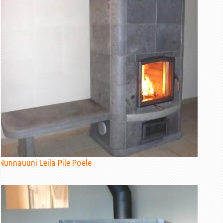
Nunnauuni Leila Pile Poele