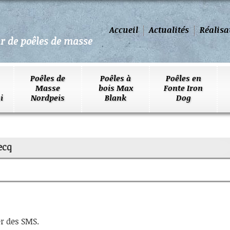
Accueil
Actualités
Réalisa
ur de poêles de masse
Poêles de
Poêles à
Poêles en
Masse
bois Max
Fonte Iron
i
Nordpeis
Blank
Dog
ecq
r des SMS.