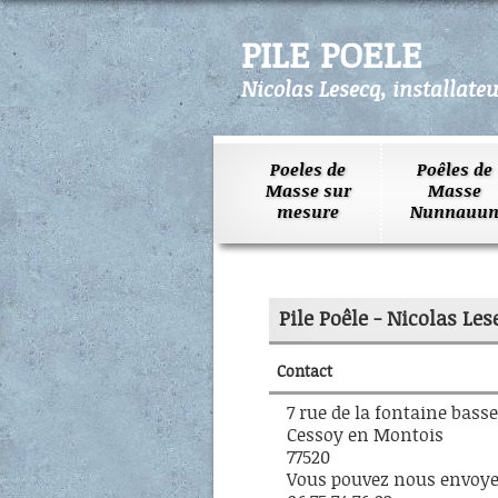
PILE POELE
Nicolas Lesecq, installate
Poeles de
Poêles de
Masse sur
Masse
mesure
Nunnauun
Pile Poêle - Nicolas Les
Contact
7 rue de la fontaine basse
Cessoy en Montois
77520
Vous pouvez nous envoye