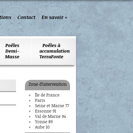
tions
Contact
En savoir +
Poêles
Poêles à
Demi-
accumulation
Masse
TerraFonte
Zone d'intervention
Île de France
Paris
Seine et Marne 77
Essonne 91
Val de Marne 94
Yonne 89
Aube 10