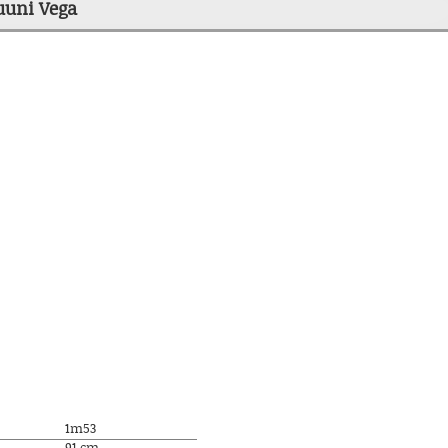
uuni Vega
1m53