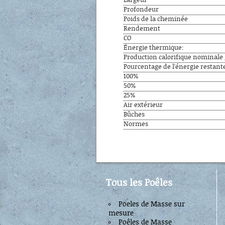
Largeur
Profondeur
Poids de la cheminée
Rendement
CO
Énergie thermique:
Production calorifique nominale 
Pourcentage de l'énergie restant
100%
50%
25%
Air extérieur
Bûches
Normes
Tous les Poêles
Poeles de Masse sur
mesure
Poêles de Masse