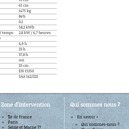
91 cm
61 cm
1475 kg
84%
0,1
58,2 kWh
/ temps:
2,8 kW / 6,7 heures
e
6,9 h
23 h
37,8 h
oui
33 cm
EN 15250
SAA 142/222
Zone d'intervention
Qui sommes nous ?
Île de France
En savoir +
Paris
Qui sommes-nous ?
Seine et Marne 77