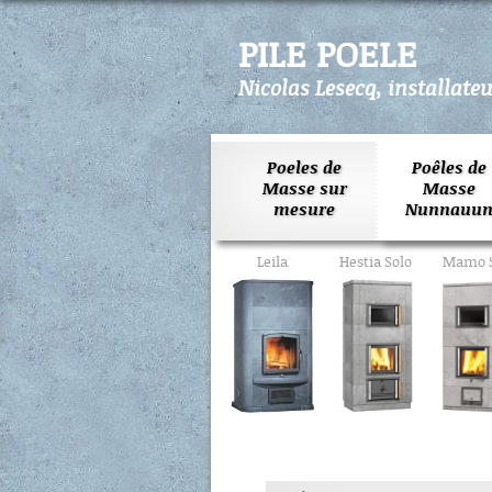
PILE POELE
Nicolas Lesecq, installate
Poeles de
Poêles de
Masse sur
Masse
mesure
Nunnauun
Leila
Hestia Solo
Mamo S