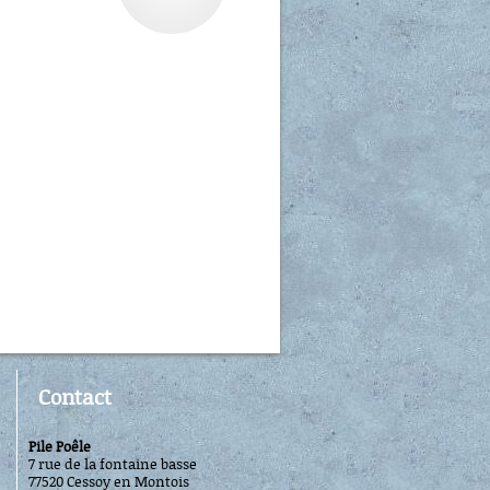
Contact
Pile Poêle
7 rue de la fontaine basse
77520 Cessoy en Montois