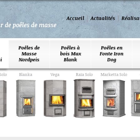
Accueil
Actualités
Réalisa
ur de poêles de masse
Poêles de
Poêles à
Poêles en
Masse
bois Max
Fonte Iron
i
Nordpeis
Blank
Dog
olo
Blanka
Vega
Raïa Solo
Marketta Solo