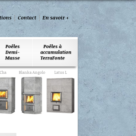
tions
Contact
En savoir +
Poêles
Poêles à
Demi-
accumulation
Masse
TerraFonte
Cha
Blanka Angolo
Latus L