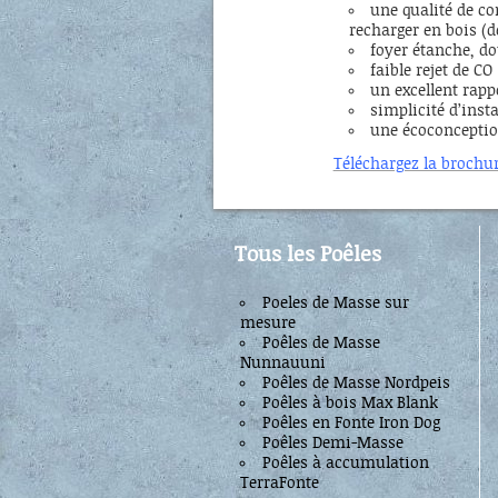
une qualité de c
recharger en bois (d
foyer étanche, do
faible rejet de CO 
un excellent rappo
simplicité d’insta
une écoconceptio
Téléchargez la brochu
Tous les Poêles
Poeles de Masse sur
mesure
Poêles de Masse
Nunnauuni
Poêles de Masse Nordpeis
Poêles à bois Max Blank
Poêles en Fonte Iron Dog
Poêles Demi-Masse
Poêles à accumulation
TerraFonte