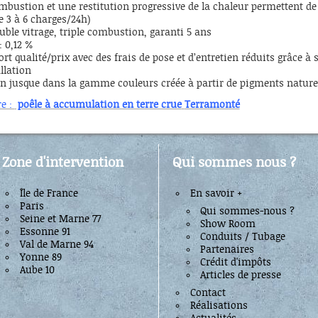
ombustion et une restitution progressive de la chaleur permettent d
e 3 à 6 charges/24h)
uble vitrage, triple combustion, garanti 5 ans
: 0,12 %
rt qualité/prix avec des frais de pose et d’entretien réduits grâce à 
llation
n jusque dans la gamme couleurs créée à partir de pigments nature
re :
poêle à accumulation en terre crue
Terramonté
Zone d'intervention
Qui sommes nous ?
Île de France
En savoir +
Paris
Qui sommes-nous ?
Seine et Marne 77
Show Room
Essonne 91
Conduits / Tubage
Val de Marne 94
Partenaires
Yonne 89
Crédit d'impôts
Aube 10
Articles de presse
Contact
Réalisations