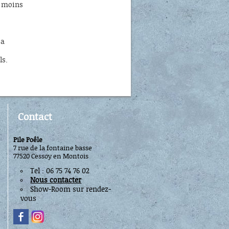
e moins
sa
ls.
Contact
Pile Poêle
7 rue de la fontaine basse
77520 Cessoy en Montois
Tel : 06 75 74 76 02
Nous contacter
Show-Room sur rendez-
vous