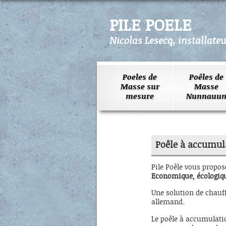
PILE POELE
Nicolas Lesecq, installate
Poeles de
Poêles de
Masse sur
Masse
mesure
Nunnauun
Poêle à accumul
Pile Poêle vous propos
Economique, écologiqu
Une solution de chauff
allemand.
Le poêle à accumulatio