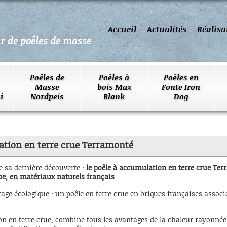
Accueil
Actualités
Réalisa
ur de poêles de masse
Poêles de
Poêles à
Poêles en
Masse
bois Max
Fonte Iron
i
Nordpeis
Blank
Dog
ation en terre crue Terramonté
e sa dernière découverte :
le poêle à accumulation en terre crue
Ter
e, en matériaux naturels français
.
age écologique : un poêle en terre crue en briques françaises associ
n en terre crue, combine tous les avantages de la chaleur rayonnée