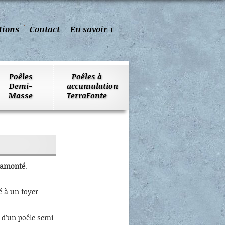
tions
Contact
En savoir +
Poêles
Poêles à
Demi-
accumulation
Masse
TerraFonte
ramonté
.
é à un foyer
 d’un poêle semi-